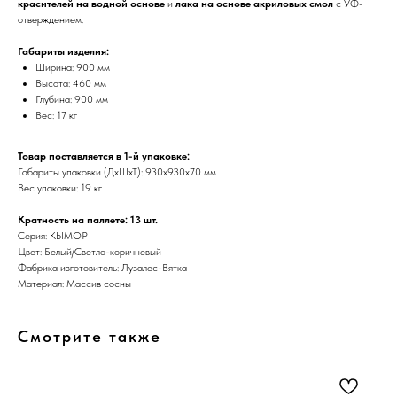
красителей на водной основе
и
лака на основе акриловых смол
с УФ-
отверждением.
Габариты изделия:
Ширина: 900 мм
Высота: 460 мм
Глубина: 900 мм
Вес: 17 кг
Товар поставляется в 1-й упаковке:
Габариты упаковки (ДхШхТ): 930х930х70 мм
Вес упаковки: 19 кг
Кратность на паллете: 13 шт.
Серия: КЫМОР
Цвет: Белый/Светло-коричневый
Фабрика изготовитель: Лузалес-Вятка
Материал: Массив сосны
Смотрите также