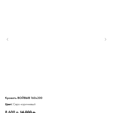
Информация
Кровать ВОЙВЫВ 160x200
По
Цвет:
Серо-коричневый
Цве
8 600
р.
14 000
р.
11