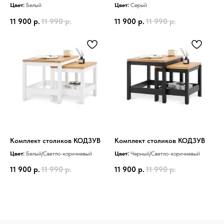
Цвет:
Белый
Цвет:
Серый
11 900
р.
11 990
р.
11 900
р.
11 990
р.
Комплект столиков КОДЗУВ
Комплект столиков КОДЗУВ
Информация
Цвет:
Белый/Светло-коричневый
Цвет:
Черный/Светло-коричневый
11 900
р.
11 990
р.
11 900
р.
11 990
р.