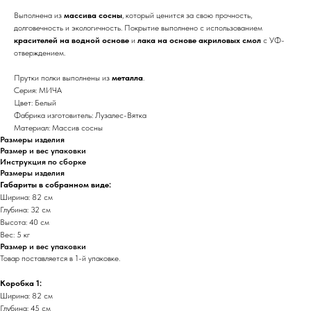
Выполнена из
массива сосны
, который ценится за свою прочность,
долговечность и экологичность. Покрытие выполнено с использованием
красителей на водной основе
и
лака на основе акриловых смол
с УФ-
отверждением.
Прутки полки выполнены из
металла
.
Серия: МИЧА
Цвет: Белый
Фабрика изготовитель: Лузалес-Вятка
Материал: Массив сосны
Размеры изделия
Размер и вес упаковки
Инструкция по сборке
Размеры изделия
Габариты в собранном виде:
Ширина: 82 см
Глубина: 32 см
Высота: 40 см
Вес: 5 кг
Размер и вес упаковки
Товар поставляется в 1-й упаковке.
Коробка 1:
Ширина: 82 см
Глубина: 45 см