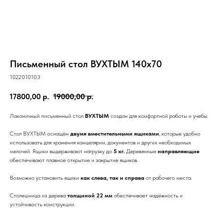
Кымöр
Прихожие
Серия
Войвыв
Шондi
Вухтым
ОШ
ОШ
Войвыв
Кымöр
Тирана
Толысь
Кодзув
Ускар
Удöра
Тирана
Шань
Сынод
Письменный стол ВУХТЫМ 140x70
Контакты
1022010103
Рытыв
Сынод
17800,00
р.
19000,00
р.
info@moscow.luzales.com
Лаконичный письменный стол
ВУХТЫМ
создан для комфортной работы и учебы.
с 10:00 до 19:00 (по московскому времени)
Стол ВУХТЫМ оснащён
двумя вместительными ящиками
, которые удобно
использовать для хранения канцелярии, документов и других необходимых
мелочей. Ящики выдерживают нагрузку до
5 кг.
Деревянные
направляющие
обеспечивают плавное открытие и закрытие ящиков.
Возможно установить ящики
как слева, так и справа
от рабочего места.
Столешница из дерева
толщиной 22 мм
обеспечивает надёжность и
устойчивость конструкции.