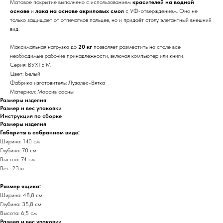
Матовое покрытие выполнено с использованием
красителей на водной
основе
и
лака на основе акриловых смол
с УФ-отверждением. Оно не
только защищает от отпечатков пальцев, но и придаёт столу элегантный внешний
вид.
Максимальная нагрузка до
20 кг
позволяет разместить на столе все
необходимые рабочие принадлежности, включая компьютер или книги.
Серия: ВУХТЫМ
Цвет: Белый
Фабрика изготовитель: Лузалес-Вятка
Материал: Массив сосны
Размеры изделия
Размер и вес упаковки
Инструкция по сборке
Размеры изделия
Габариты в собранном виде:
Ширина: 140 см
Глубина: 70 см
Высота: 74 см
Вес: 23 кг
Размер ящика:
Ширина: 48,8 см
Глубина: 35,8 см
Высота: 6,5 см
Размер и вес упаковки