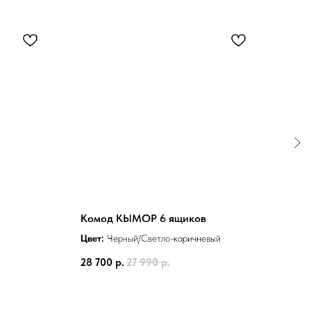
Комод КЫМОР 6 ящиков
Сто
Цвет:
Черный/Светло-коричневый
Цвет
28 700
р.
27 990
р.
32 0