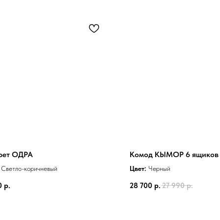
рет ОДРА
Комод КЫМОР 6 ящиков
Светло-коричневый
Цвет:
Черный
0
р.
28 700
р.
27 990
р.