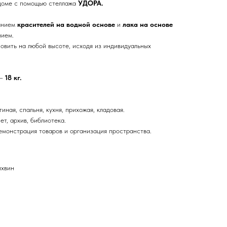
 доме с помощью стеллажа
УДОРА.
анием
красителей на водной основе
и
лака на основе
ием.
новить на любой высоте, исходя из индивидуальных
 —
18 кг.
иная, спальня, кухня, прихожая, кладовая.
т, архив, библиотека.
демонстрация товаров и организация пространства.
ихвин