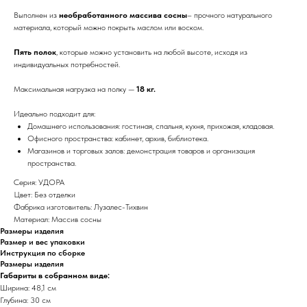
Выполнен из
необработанного массива сосны
– прочного натурального
материала, который можно покрыть маслом или воском.
Пять полок
, которые можно установить на любой высоте, исходя из
индивидуальных потребностей.
Максимальная нагрузка на полку —
18 кг.
Идеально подходит для:
Домашнего использования: гостиная, спальня, кухня, прихожая, кладовая.
Офисного пространства: кабинет, архив, библиотека.
Магазинов и торговых залов: демонстрация товаров и организация
пространства.
Серия: УДОРА
Цвет: Без отделки
Фабрика изготовитель: Лузалес-Тихвин
Материал: Массив сосны
Размеры изделия
Размер и вес упаковки
Инструкция по сборке
Размеры изделия
Габариты в собранном виде:
Ширина: 48,1 см
Глубина: 30 см