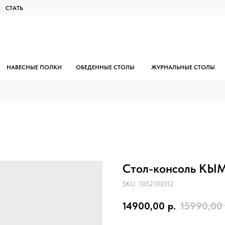
СТАТЬ
ДИЛЕРОМ
НАВЕСНЫЕ ПОЛКИ
ОБЕДЕННЫЕ СТОЛЫ
ЖУРНАЛЬНЫЕ СТОЛЫ
Стол-консоль КЫ
SKU:
1052100112
14900,00
р.
15990,00
Письменный стол ВУХТЫМ 140x70
Стеллаж КЫМОР 90
Журнальный стол КЫМОР 55х55
Полка навесная КЫМОР 124
Кровать раздвижная СЫНОД
Кровать КЫМОР 160x200
Стол складной МЫРПОМ
Вешалка для шляп МИЧА
Комод КЫМОР 3 ящика
Шкаф КЫМОР с раздв
Журнальный стол В
Раздвижной стол Ш
Двухярусная крова
Каркас стеллажа 
Тумба для обув
Полка навесная
Тумба КЫМОР