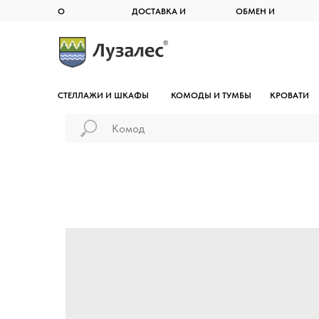
О
ДОСТАВКА И
ОБМЕН И
КОМПАНИИ
ОПЛАТА
ВОЗВРАТ
СТЕЛЛАЖИ И ШКАФЫ
КОМОДЫ И ТУМБЫ
КРОВАТИ
Вид
Вид
Вид
Вид
Вид
Вид
Вид
Вид
Вид
Серия
Серия
Серия
Серия
Серия
Серия
Серия
Серия
Серия
Витрины с ящиками
Комоды
Двуспальные
Навесные полки
Кухонные
Классические
Письменные столы
Детские кровати
Закрытые системы
Кымöр
Кымöр
Кымöр
Кымöр
Мырпом
Кымöр
Кымöр
Коч
Кымöр
Детские стеллажи
Прикроватные тумбы
Односпальные
Раздвижные
Складные
Детские столы и стулья
Открытые системы
Удöра
Войвыв
Войвыв
Лым
Вухтым
Вухтым
Сынод
Мича
Показать все
Показать все
Открытые стеллажи
ТВ-Тумбы
Детские
Складные
Комплекты
Детские стеллажи
Сынод
Тирана
Тирана
Шондi
Кодзув
ОШ
Показать все
Шкафы-купе
Тумбы для обуви
Кушетки и тахты
Консольные
Рытыв
Толысь
Показать все
Показать все
Шань
Витрины с дверцами
Ящики для кроватей
Ош
Показать все
Показать все
Бытовые этажерки
Ускар
Показать все
Сынод
Показать все