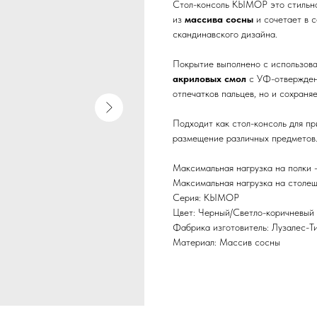
Стол-консоль КЫМОР это стильно
из
массива сосны
и сочетает в 
скандинавского дизайна.
Покрытие выполнено с использов
акриловых смол
с УФ-отверждени
отпечатков пальцев, но и сохраня
Подходит как стол-консоль для пр
размещение различных предметов
Максимальная нагрузка на полки 
Максимальная нагрузка на столе
Серия: КЫМОР
Цвет: Черный/Светло-коричневый
Фабрика изготовитель: Лузалес-Т
Материал: Массив сосны