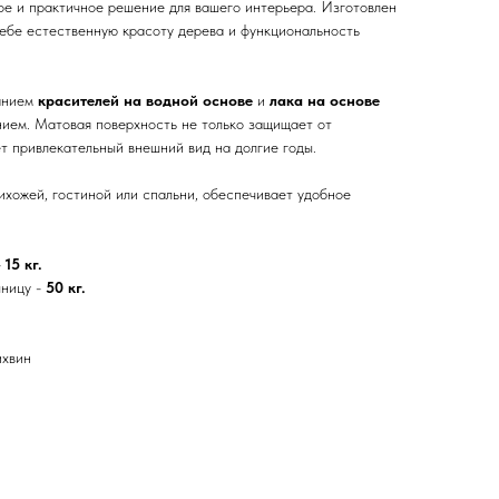
е и практичное решение для вашего интерьера. Изготовлен
себе естественную красоту дерева и функциональность
анием
красителей на водной основе
и
лака на основе
ем. Матовая поверхность не только защищает от
ет привлекательный внешний вид на долгие годы.
ихожей, гостиной или спальни, обеспечивает удобное
.
-
15 кг.
шницу -
50 кг.
ихвин