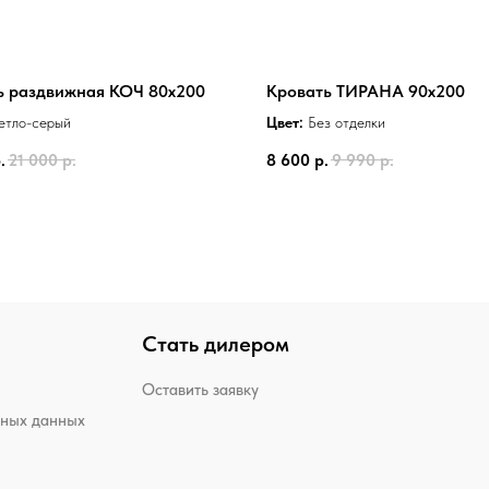
ь раздвижная КОЧ 80х200
Кровать ТИРАНА 90х200
етло-серый
Цвет:
Без отделки
.
21 000
р.
8 600
р.
9 990
р.
Стать дилером
Оставить заявку
ьных данных