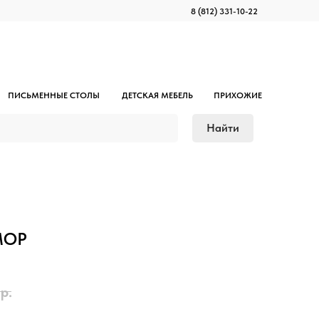
8 (812) 331-10-22
ПИСЬМЕННЫЕ СТОЛЫ
ДЕТСКАЯ МЕБЕЛЬ
ПРИХОЖИЕ
Найти
МОР
р.
Письменный стол КЫМОР 155х65
Кровать детская ОШ
Шкаф КЫМОР 3 ящика
ТВ-Тумба КЫМОР
ижными дверями
УХТЫМ с ящиком
АНЬ 147/204x95
ть ОШ 90x200
СЫНОД лесенка
и КЫМОР 106
 КЫМОР 148
 2 ящика
Стол обеденный ЛЫМ 74x74
Комплект столиков КОДЗУВ
Полка навесная КЫМОР 183
Полка для обуви МИЧА
Стул детский КОЧ
80х160
90
148