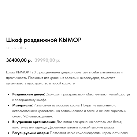
Кымöр
Прихожие
Серия
Войвыв
Шондi
Вухтым
ОШ
ОШ
Войвыв
Кымöр
Тирана
Толысь
Кодзув
Ускар
Удöра
Тирана
Шань
Сынод
Шкаф раздвижной КЫМОР
Контакты
5030730107
Рытыв
Сынод
36400,00
р.
39990,00
р.
info@moscow.luzales.com
Шкаф КЫМОР 120 с раздвижными дверями сочетает в себе элегантность и
с 10:00 до 19:00 (по московскому времени)
практичность. Подходит для хранения одежды и аксессуаров, помогает
организовать пространство в любой комнате.
Раздвижные двери:
Экономят пространство и обеспечивают легкий доступ
к содержимому шкафа.
Материалы:
Изготовлен из массива сосны. Покрытие выполнено с
использованием красителей на водной основе и лака на основе акриловых
смол с УФ-отверждением.
Внутренняя организация:
Две полки для хранения постельного белья,
полотенец или одежды. Деревянная штанга по всей ширине шкафа.
Регулируемые опоры:
Позволяют легко компенсировать неровности пола.