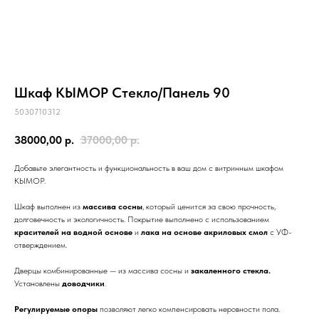
Кымöр
Прихожие
Серия
Войвыв
Шондi
Вухтым
ОШ
ОШ
Войвыв
Кымöр
Тирана
Толысь
Кодзув
Ускар
Удöра
Тирана
Шань
Сынод
Шкаф КЫМОР Стекло/Панель 90
Контакты
5030710312
Рытыв
Сынод
38000,00
р.
37000,00
р.
info@moscow.luzales.com
Добавьте элегантность и функциональность в ваш дом с витринным шкафом
с 10:00 до 19:00 (по московскому времени)
КЫМОР.
Шкаф выполнен из
массива сосны
, который ценится за свою прочность,
долговечность и экологичность. Покрытие выполнено с использованием
красителей на водной основе
и
лака на основе акриловых смол
с УФ-
отверждением.
Дверцы комбинированные — из массива сосны и
закаленного стекла.
Установлены
доводчики
.
Регулируемые опоры
позволяют легко компенсировать неровности пола.