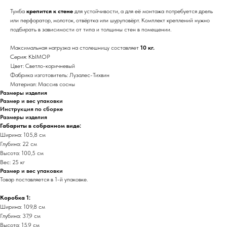
Тумба
крепится к стене
для устойчивости, а для её монтажа потребуется дрель
или перфоратор, молоток, отвёртка или шуруповёрт. Комплект креплений нужно
подбирать в зависимости от типа и толщины стен в помещении.
Максимальная нагрузка на столешницу составляет
10 кг.
Серия: КЫМОР
Цвет: Светло-коричневый
Фабрика изготовитель: Лузалес-Тихвин
Материал: Массив сосны
Размеры изделия
Размер и вес упаковки
Инструкция по сборке
Размеры изделия
Габариты в собранном виде:
Ширина: 105,8 см
Глубина: 22 см
Высота: 100,5 см
Вес: 25 кг
Размер и вес упаковки
Товар поставляется в 1-й упаковке.
Коробка 1:
Ширина: 109,8 см
Глубина: 37,9 см
Высота: 15,9 см