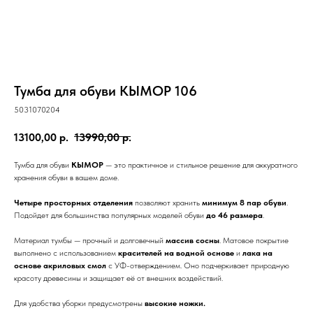
Кымöр
Прихожие
Серия
Войвыв
Шондi
Вухтым
ОШ
ОШ
Войвыв
Кымöр
Тирана
Толысь
Кодзув
Ускар
Удöра
Тирана
Шань
Сынод
Тумба для обуви КЫМОР 106
Контакты
5031070204
Рытыв
Сынод
13100,00
р.
13990,00
р.
info@moscow.luzales.com
Тумба для обуви
КЫМОР
— это практичное и стильное решение для аккуратного
с 10:00 до 19:00 (по московскому времени)
хранения обуви в вашем доме.
Четыре просторных отделения
позволяют хранить
минимум 8 пар обуви
.
Подойдет для большинства популярных моделей обуви
до 46 размера
.
Материал тумбы — прочный и долговечный
массив сосны
. Матовое покрытие
выполнено с использованием
красителей на водной основе
и
лака на
основе акриловых смол
с УФ-отверждением. Оно подчеркивает природную
красоту древесины и защищает её от внешних воздействий.
Для удобства уборки предусмотрены
высокие ножки.