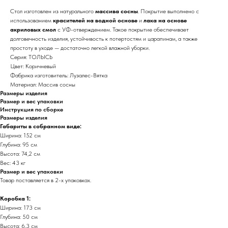
Стол изготовлен из натурального
массива сосны
. Покрытие выполнено с
использованием
красителей на водной основе
и
лака на основе
акриловых смол
с УФ-отверждением. Такое покрытие обеспечивает
долговечность изделия, устойчивость к потертостям и царапинам, а также
простоту в уходе — достаточно легкой влажной уборки.
Серия: ТОЛЫСЬ
Цвет: Коричневый
Фабрика изготовитель: Лузалес-Вятка
Материал: Массив сосны
Размеры изделия
Размер и вес упаковки
Инструкция по сборке
Размеры изделия
Габариты в собранном виде:
Ширина: 152 см
Глубина: 95 см
Высота: 74,2 см
Вес: 43 кг
Размер и вес упаковки
Товар поставляется в 2-х упаковках.
Коробка 1:
Ширина: 173 см
Глубина: 50 см
Высота: 6,3 см