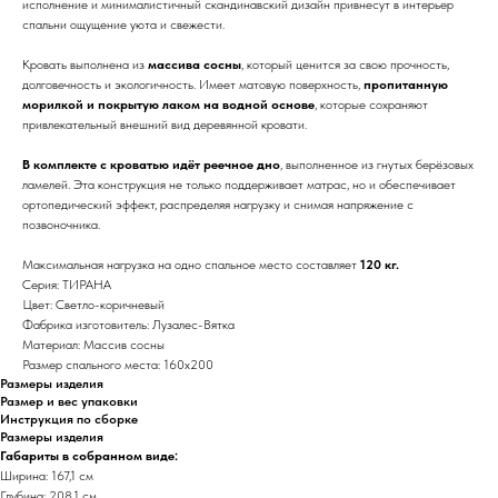
исполнение и минималистичный скандинавский дизайн привнесут в интерьер
спальни ощущение уюта и свежести.
Кровать выполнена из
массива сосны
, который ценится за свою прочность,
долговечность и экологичность. Имеет матовую поверхность,
пропитанную
морилкой и покрытую лаком на водной основе
, которые сохраняют
привлекательный внешний вид деревянной кровати.
В комплекте с кроватью идёт реечное дно
, выполненное из гнутых берёзовых
ламелей. Эта конструкция не только поддерживает матрас, но и обеспечивает
ортопедический эффект, распределяя нагрузку и снимая напряжение с
позвоночника.
Максимальная нагрузка на одно спальное место составляет
120 кг.
Серия: ТИРАНА
Цвет: Светло-коричневый
Фабрика изготовитель: Лузалес-Вятка
Материал: Массив сосны
Размер спального места: 160х200
Размеры изделия
Размер и вес упаковки
Инструкция по сборке
Размеры изделия
Габариты в собранном виде:
Ширина: 167,1 см
Глубина: 208,1 см