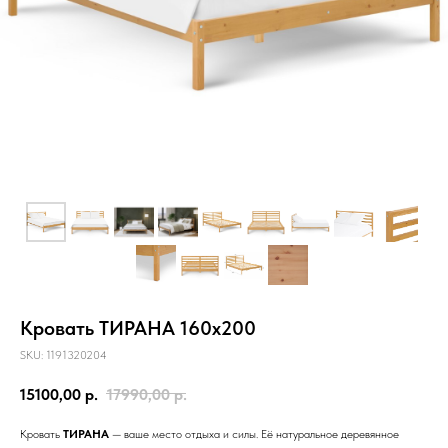
Кымöр
Прихожие
Серия
Войвыв
Шондi
Вухтым
ОШ
ОШ
Войвыв
Кымöр
Тирана
Толысь
Кодзув
Ускар
Удöра
Тирана
Шань
Сынод
Контакты
Рытыв
Сынод
info@moscow.luzales.com
с 10:00 до 19:00 (по московскому времени)
Кровать ТИРАНА 160х200
SKU:
1191320204
15100,00
р.
17990,00
р.
Кровать
ТИРАНА
— ваше место отдыха и силы. Её натуральное деревянное