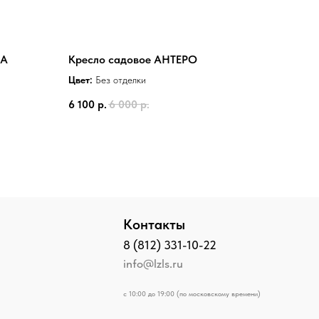
НА
Кресло садовое АНТЕРО
Цвет:
Без отделки
6 100
р.
6 000
р.
Контакты
8 (812) 331-10-22
info@lzls.ru
с 10:00 до 19:00 (по московскому времени)