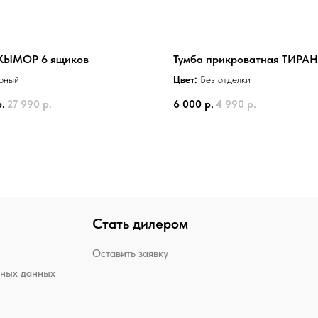
КЫМОР 6 ящиков
Тумба прикроватная ТИРА
рный
Цвет:
Без отделки
р.
27 990
р.
6 000
р.
4 990
р.
Стать дилером
Оставить заявку
ьных данных