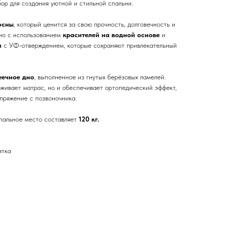
ор для создания уютной и стильной спальни.
осны
, который ценится за свою прочность, долговечность и
но с использованием
красителей на водной основе
и
л
с УФ-отверждением, которые сохраняют привлекательный
еечное дно
, выполненное из гнутых берёзовых ламелей.
рживает матрас, но и обеспечивает ортопедический эффект,
пряжение с позвоночника.
пальное место составляет
120 кг.
ятка