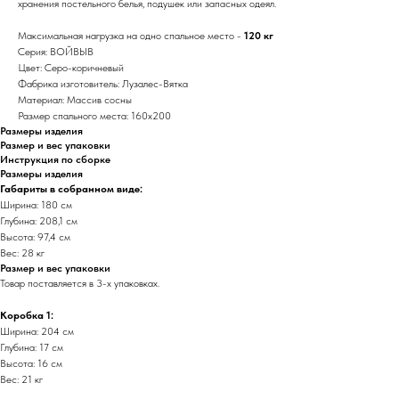
хранения постельного белья, подушек или запасных одеял.
Максимальная нагрузка на одно спальное место -
120 кг
Серия: ВОЙВЫВ
Цвет: Серо-коричневый
Фабрика изготовитель: Лузалес-Вятка
Материал: Массив сосны
Размер спального места: 160х200
Размеры изделия
Размер и вес упаковки
Инструкция по сборке
Размеры изделия
Габариты в собранном виде:
Ширина: 180 см
Глубина: 208,1 см
Высота: 97,4 см
Вес: 28 кг
Размер и вес упаковки
Товар поставляется в 3-х упаковках.
Коробка 1:
Ширина: 204 см
Глубина: 17 см
Высота: 16 см
Вес: 21 кг