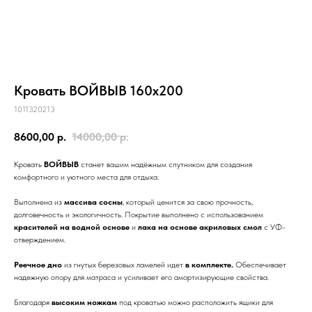
Кымöр
Прихожие
Серия
Войвыв
Шондi
Вухтым
ОШ
ОШ
Войвыв
Кымöр
Тирана
Толысь
Кодзув
Ускар
Удöра
Тирана
Шань
Сынод
Кровать ВОЙВЫВ 160x200
Контакты
1011320213
Рытыв
Сынод
8600,00
р.
14000,00
р.
info@moscow.luzales.com
Кровать
ВОЙВЫВ
станет вашим надёжным спутником для создания
с 10:00 до 19:00 (по московскому времени)
комфортного и уютного места для отдыха.
Выполнена из
массива сосны
, который ценится за свою прочность,
долговечность и экологичность. Покрытие выполнено с использованием
красителей на водной основе
и
лака на основе акриловых смол
с УФ-
отверждением.
Реечное дно
из гнутых березовых ламелей идет
в комплекте.
Обеспечивает
надежную опору для матраса и усиливает его амортизирующие свойства.
Благодаря
высоким ножкам
под кроватью можно расположить ящики для