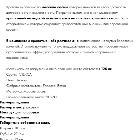
Кровать выполнена из
массива сосны
, который ценится за свою прочность,
долговечность и экологичность. Покрытие выполнено с использованием
красителей на водной основе
и
лака на основе акриловых смол
с УФ-
отверждением, которые сохраняют привлекательный внешний вид деревянной
кровати.
В комплекте с кроватью идёт реечное дно
, выполненное из гнутых берёзовых
ламелей. Эта конструкция не только поддерживает матрас, но и обеспечивает
ортопедический эффект, распределяя нагрузку и снимая напряжение с
позвоночника.
Максимальная нагрузка на одно спальное место составляет
120 кг.
Серия: ИЛЕКСА
Цвет: Черный
Фабрика изготовитель: Лузалес-Вятка
Материал: Массив сосны
Размер спального места: 90х200
Размеры изделия
Размер и вес упаковки
Инструкция по сборке
Размеры изделия
Габариты в собранном виде:
Ширина: 103 см
Глубина: 211 см
Высота: 112 см