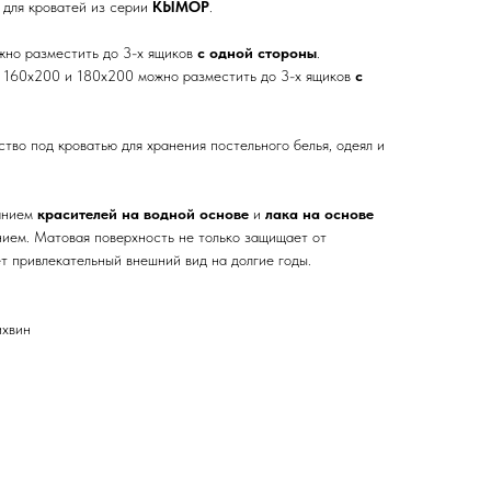
 для кроватей из серии
КЫМОР
.
жно разместить до 3-х ящиков
с одной стороны
.
, 160х200 и 180х200 можно разместить до 3-х ящиков
с
тво под кроватью для хранения постельного белья, одеял и
анием
красителей на водной основе
и
лака на основе
ем. Матовая поверхность не только защищает от
ет привлекательный внешний вид на долгие годы.
ихвин