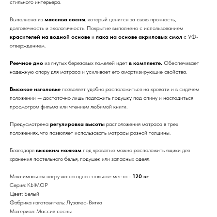
стильного интерьера.
Выполнена из
массива сосны
, который ценится за свою прочность,
долговечность и экологичность. Покрытие выполнено с использованием
красителей на водной основе
и
лака на основе акриловых смол
с УФ-
отверждением.
Реечное дно
из гнутых березовых ламелей идет
в комплекте.
Обеспечивает
надежную опору для матраса и усиливает его амортизирующие свойства.
Высокое изголовье
позволяет удобно расположиться на кровати и в сидячем
положении — достаточно лишь подложить подушку под спину и насладиться
просмотром фильма или чтением любимой книги.
Предусмотрена
регулировка высоты
расположения матраса в трех
положениях, что позволяет использовать матрасы разной толщины.
Благодаря
высоким ножкам
под кроватью можно расположить ящики для
хранения постельного белья, подушек или запасных одеял.
Максимальная нагрузка на одно спальное место -
120 кг
Серия: КЫМОР
Цвет: Белый
Фабрика изготовитель: Лузалес-Вятка
Материал: Массив сосны