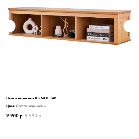
Информация
Полка навесная КЫМОР 148
Тум
Цвет:
Светло-коричневый
Цве
9 900
р.
9 990
р.
8 