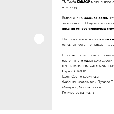
ТВ-Тумба
КЫМОР
в скандинавск
интерьеру.
Выполнена из
массива сосны
, к
экологичность. Покрытие выполне
лака на основе акриловых смо
Имеет два ящика на
роликовых 
основная часть, что придает им е
Позволяет разместить не только 
растения. Благодаря двум вместит
личных вещей или мультимедийных
Серия: КЫМОР
Цвет: Светло-коричневый
Фабрика изготовитель: Лузалес-Т
Материал: Массив сосны
Количество ящиков: 2