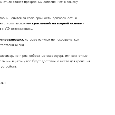
ом стиле станет прекрасным дополнением к вашему
оторый ценится за свою прочность, долговечность и
но с использованием
красителей на водной основе
и
л
с УФ-отверждением.
направляющих
, которые изнутри не покрашены, как
стественный вид.
телевизор, но и разнообразные аксессуары или комнатные
ельным ящикам у вас будет достаточно места для хранения
 устройств.
ихвин