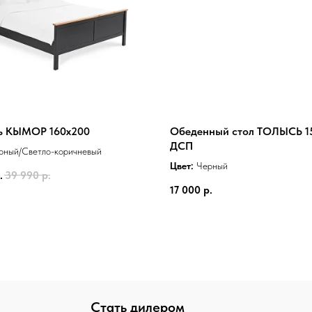
ь КЫМОР 160x200
Обеденный стол ТОЛЫСЬ 1
ДСП
рный/Светло-коричневый
Цвет:
Черный
.
39 990
р.
17 000
р.
Стать дилером