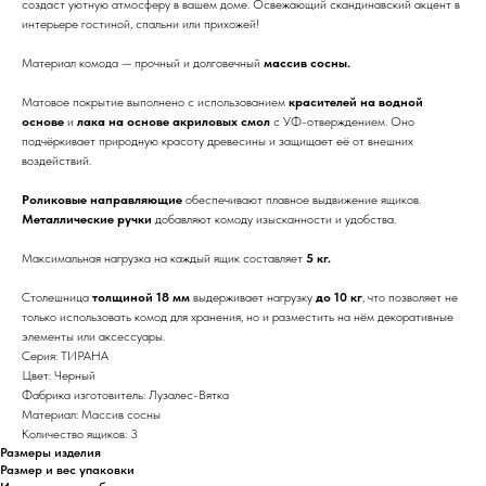
создаст уютную атмосферу в вашем доме. Освежающий скандинавский акцент в
интерьере гостиной, спальни или прихожей!
Материал комода — прочный и долговечный
массив сосны.
Матовое покрытие выполнено с использованием
красителей на водной
основе
и
лака на основе акриловых смол
с УФ-отверждением. Оно
подчёркивает природную красоту древесины и защищает её от внешних
воздействий.
Роликовые направляющие
обеспечивают плавное выдвижение ящиков.
Металлические ручки
добавляют комоду изысканности и удобства.
Максимальная нагрузка на каждый ящик составляет
5 кг.
Столешница
толщиной 18 мм
выдерживает нагрузку
до 10 кг
, что позволяет не
только использовать комод для хранения, но и разместить на нём декоративные
элементы или аксессуары.
Серия: ТИРАНА
Цвет: Черный
Фабрика изготовитель: Лузалес-Вятка
Материал: Массив сосны
Количество ящиков: 3
Размеры изделия
Размер и вес упаковки