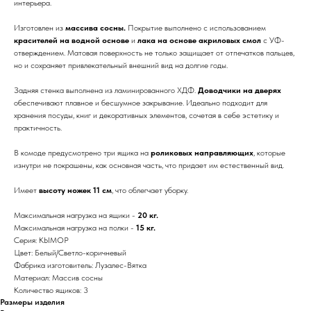
интерьера.
Изготовлен из
массива сосны.
Покрытие выполнено с использованием
красителей на водной основе
и
лака на основе акриловых смол
с УФ-
отверждением. Матовая поверхность не только защищает от отпечатков пальцев,
но и сохраняет привлекательный внешний вид на долгие годы.
Задняя стенка выполнена из ламинированного ХДФ.
Доводчики на дверях
обеспечивают плавное и бесшумное закрывание. Идеально подходит для
хранения посуды, книг и декоративных элементов, сочетая в себе эстетику и
практичность.
В комоде предусмотрено три ящика на
роликовых направляющих
, которые
изнутри не покрашены, как основная часть, что придает им естественный вид.
Имеет
высоту ножек 11 см
, что облегчает уборку.
Максимальная нагрузка на ящики -
20 кг.
Максимальная нагрузка на полки -
15 кг.
Серия: КЫМОР
Цвет: Белый/Светло-коричневый
Фабрика изготовитель: Лузалес-Вятка
Материал: Массив сосны
Количество ящиков: 3
Размеры изделия