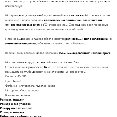
пространства, которое добавит скандинавского уюта в вашу спальню, прихожую
или гостиную.
Материал комода — прочный и долговечный
массив сосны.
Матовое покрытие
выполнено с использованием
красителей на водной основе
и
лака на
основе акриловых смол
с УФ-отверждением. Оно подчеркивает природную
красоту древесины и защищает её от внешних воздействий.
Плавное выдвижение ящиков обеспечивается
роликовыми направляющими
, а
металлические ручки
добавляют изделию стильный акцент.
Верхний ящик оснащён дополнительным
съёмным деревянным контейнером
.
Максимальная нагрузка на каждый ящик составляет
5 кг.
Столешница выдерживает до
15 кг
, что позволяет не только хранить вещи, но и
размещать на тумбе декоративные элементы или аксессуары.
Серия: КЫМОР
Цвет: Белый
Фабрика изготовитель: Лузалес-Тихвин
Материал: Массив сосны
Количество ящиков: 2
Размеры изделия
Размер и вес упаковки
Инструкция по сборке
Размеры изделия
Габариты в собранном виде: