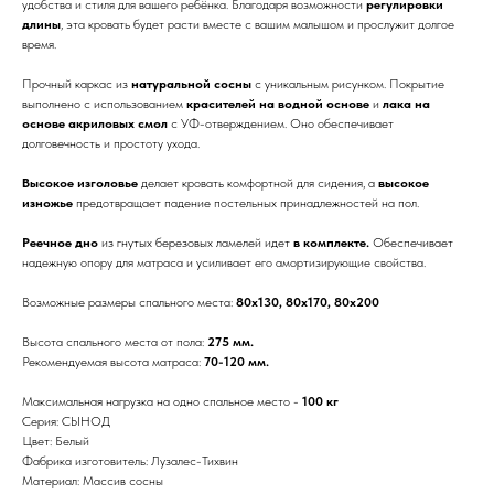
удобства и стиля для вашего ребёнка. Благодаря возможности
регулировки
длины
, эта кровать будет расти вместе с вашим малышом и прослужит долгое
время.
Прочный каркас из
натуральной сосны
с уникальным рисунком. Покрытие
выполнено с использованием
красителей на водной основе
и
лака на
основе акриловых смол
с УФ-отверждением. Оно обеспечивает
долговечность и простоту ухода.
Высокое изголовье
делает кровать комфортной для сидения, а
высокое
изножье
предотвращает падение постельных принадлежностей на пол.
Реечное дно
из гнутых березовых ламелей идет
в комплекте.
Обеспечивает
надежную опору для матраса и усиливает его амортизирующие свойства.
Возможные размеры спального места:
80х130, 80х170, 80х200
Высота спального места от пола:
275 мм.
Рекомендуемая высота матраса:
70-120 мм.
Максимальная нагрузка на одно спальное место -
100 кг
Серия: СЫНОД
Цвет: Белый
Фабрика изготовитель: Лузалес-Тихвин
Материал: Массив сосны