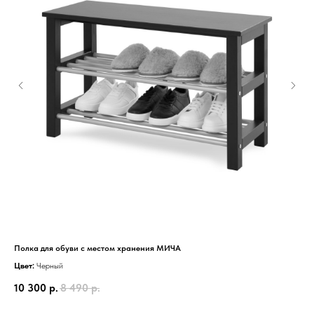
Информация
Полка для обуви с местом хранения МИЧА
Шк
Цвет:
Черный
Цве
10 300
р.
8 490
р.
22