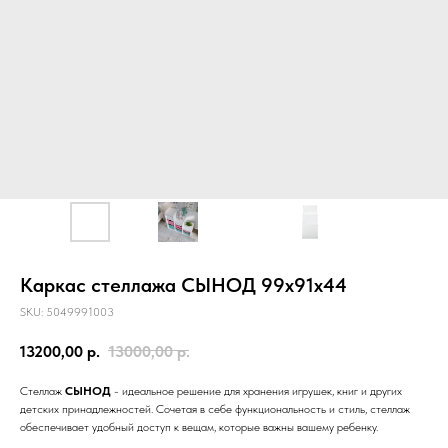
Кымöр
Прихожие
Серия
Войвыв
Шондi
Вухтым
ОШ
ОШ
Войвыв
Кымöр
Тирана
Толысь
Кодзув
Ускар
Удöра
Тирана
Шань
Сынод
Контакты
Рытыв
Сынод
info@moscow.luzales.com
с 10:00 до 19:00 (по московскому времени)
Каркас стеллажа СЫНОД 99х91х44
SKU:
5049991003
13200,00
р.
13000,00
р.
Стеллаж
СЫНОД
- идеальное решение для хранения игрушек, книг и других
детских принадлежностей. Сочетая в себе функциональность и стиль, стеллаж
обеспечивает удобный доступ к вещам, которые важны вашему ребенку.