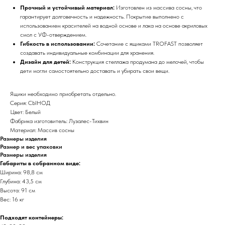
Прочный и устойчивый материал:
Изготовлен из массива сосны, что
гарантирует долговечность и надежность. Покрытие выполнено с
использованием красителей на водной основе и лака на основе акриловых
смол с УФ-отверждением.
Гибкость в использовании:
Сочетание с ящиками TROFAST позволяет
создавать индивидуальные комбинации для хранения.
Дизайн для детей:
Конструкция стеллажа продумана до мелочей, чтобы
дети могли самостоятельно доставать и убирать свои вещи.
Ящики необходимо приобретать отдельно.
Серия: СЫНОД
Цвет: Белый
Фабрика изготовитель: Лузалес-Тихвин
Материал: Массив сосны
Размеры изделия
Размер и вес упаковки
Размеры изделия
Габариты в собранном виде:
Ширина: 98,8 см
Глубина: 43,5 см
Высота: 91 см
Вес: 16 кг
Подходят контейнеры: