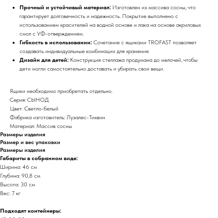
Прочный и устойчивый материал:
Изготовлен из массива сосны, что
гарантирует долговечность и надежность. Покрытие выполнено с
использованием красителей на водной основе и лака на основе акриловых
смол с УФ-отверждением.
Гибкость в использовании:
Сочетание с ящиками TROFAST позволяет
создавать индивидуальные комбинации для хранения.
Дизайн для детей:
Конструкция стеллажа продумана до мелочей, чтобы
дети могли самостоятельно доставать и убирать свои вещи.
Ящики необходимо приобретать отдельно.
Серия: СЫНОД
Цвет: Светло-белый
Фабрика изготовитель: Лузалес-Тихвин
Материал: Массив сосны
Размеры изделия
Размер и вес упаковки
Размеры изделия
Габариты в собранном виде:
Ширина: 46 см
Глубина: 90,8 см
Высота: 30 см
Вес: 7 кг
Подходят контейнеры: