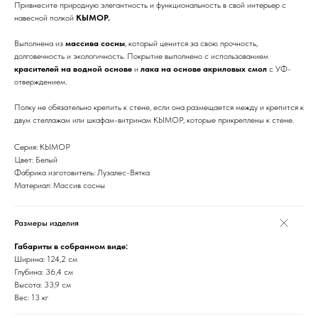
Привнесите природную элегантность и функциональность в свой интерьер с
навесной полкой
КЫМОР.
Выполнена из
массива сосны
, который ценится за свою прочность,
долговечность и экологичность. Покрытие выполнено с использованием
красителей на водной основе
и
лака на основе акриловых смол
с УФ-
отверждением.
Полку не обязательно крепить к стене, если она размещается между и крепится к
двум стеллажам или шкафам-витринам КЫМОР, которые прикреплены к стене.
Серия: КЫМОР
Цвет: Белый
Фабрика изготовитель: Лузалес-Вятка
Материал: Массив сосны
Размеры изделия
Габариты в собранном виде:
Ширина: 124,2 см
Глубина: 36,4 см
Высота: 33,9 см
Вес: 13 кг